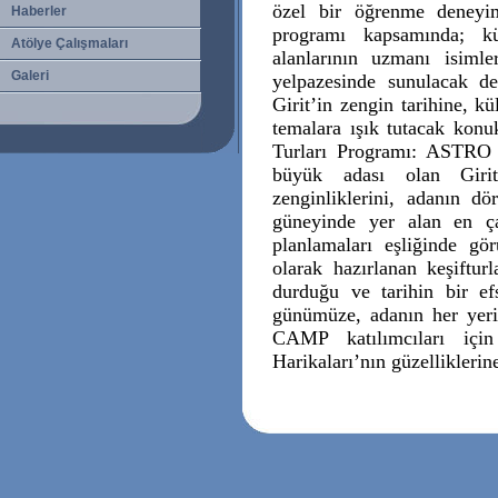
özel bir öğrenme deneyim
Haberler
programı kapsamında; kür
Atölye Çalışmaları
alanlarının uzmanı isimle
Galeri
yelpazesinde sunulacak de
Girit’in zengin tarihine, k
temalara ışık tutacak konu
Turları Programı: ASTRO
büyük adası olan Girit’
zenginliklerini, adanın d
güneyinde yer alan en ça
planlamaları eşliğinde gö
olarak hazırlanan keşifturl
durduğu ve tarihin bir ef
günümüze, adanın her ye
CAMP katılımcıları için
Harikaları’nın güzelliklerin