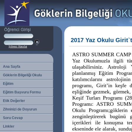
2017 Yaz Okulu Girit`
Şifremi Hatırlat
ASTRO SUMMER CAMP bu yıl
Yaz Okulumuzla ilgili t
ulaşabilirsiniz. Astrol
Ana Sayfa
planlanmış Eğitim Progra
Göklerin Bilgeliği Okulu
katılımcılarını astroloji
Eğitim
programı, Girit’in keşfe de
eşliğinde gezmek, görmek, 
Eğitim Başvuru Formu
Keşif Turları Programı (2
Etik Değerler
Programı: ASTRO SUMME
Zihninizi de Doyurun
Okulu Programı;göklerin e
zenginleştirerek bugünü 
Soru Cevap
içerikleri ile konuşma te
Linkler
ekseninde ele alarak, sunduğ