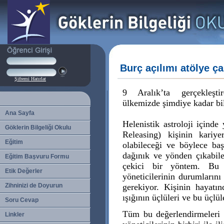
Burç açılımı atölye ça
Şifremi Hatırlat
9 Aralık’ta gerçekleşti
ülkemizde şimdiye kadar bil
Ana Sayfa
Helenistik astroloji içinde
Göklerin Bilgeliği Okulu
Releasing) kişinin kariye
Eğitim
olabileceği ve böylece ba
dağınık ve yönden çıkabile
Eğitim Başvuru Formu
çekici bir yöntem. Bu 
Etik Değerler
yöneticilerinin durumların
Zihninizi de Doyurun
gerekiyor. Kişinin hayatın
ışığının üçlüleri ve bu üçlü
Soru Cevap
Tüm bu değerlendirmeleri 
Linkler