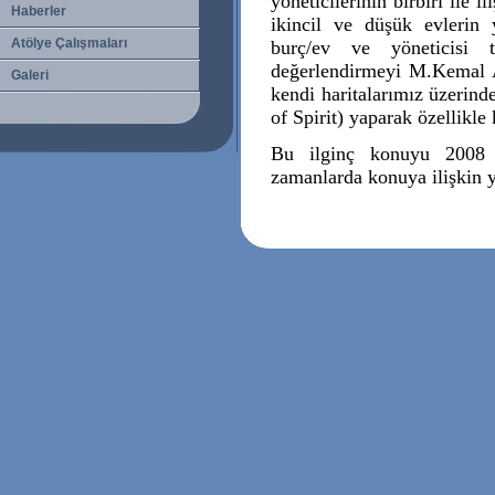
yöneticilerinin birbiri ile
Haberler
ikincil ve düşük evlerin
Atölye Çalışmaları
burç/ev ve yöneticisi 
değerlendirmeyi M.Kemal A
Galeri
kendi haritalarımız üzerind
of Spirit) yaparak özellikle
Bu ilginç konuyu 2008 i
zamanlarda konuya ilişkin y