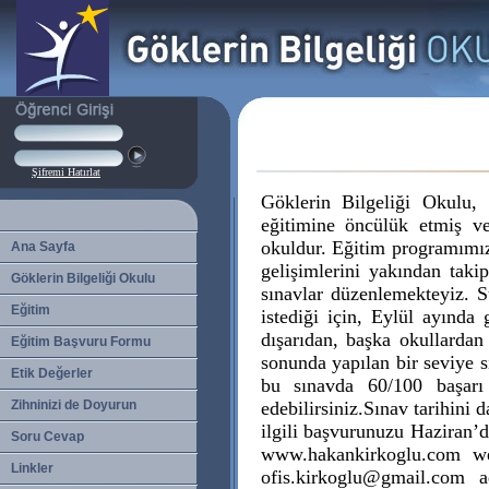
Şifremi Hatırlat
Göklerin Bilgeliği Okulu, 
eğitimine öncülük etmiş v
okuldur. Eğitim programımız
Ana Sayfa
gelişimlerini yakından taki
Göklerin Bilgeliği Okulu
sınavlar düzenlemekteyiz. 
Eğitim
istediği için, Eylül ayında
dışarıdan, başka okullardan 
Eğitim Başvuru Formu
sonunda yapılan bir seviye sı
Etik Değerler
bu sınavda 60/100 başarı 
Zihninizi de Doyurun
edebilirsiniz.Sınav tarihini d
ilgili başvurunuzu Haziran’d
Soru Cevap
www.hakankirkoglu.com web
Linkler
ofis.kirkoglu@gmail.com
ad